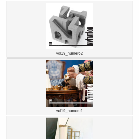
vol19_numero2
vol19_numero1