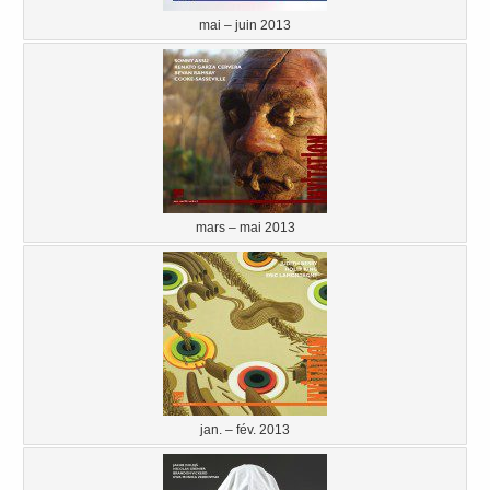
mai – juin 2013
mars – mai 2013
jan. – fév. 2013