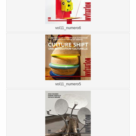
vol11_numero6
vol11_numero5