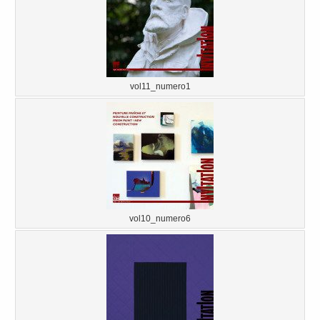
vol11_numero1
vol10_numero6