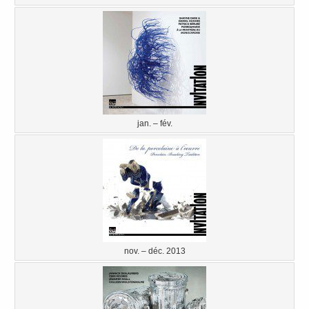
jan. – fév.
nov. – déc. 2013