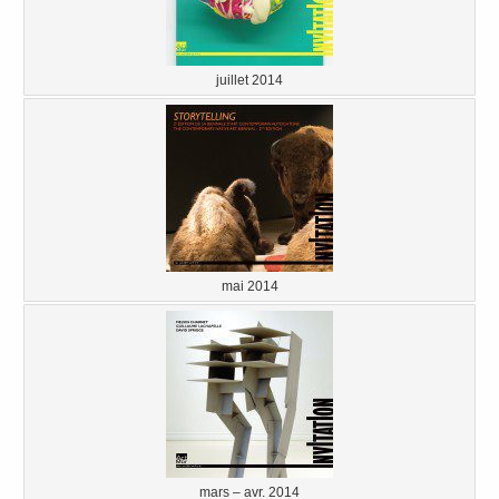
juillet 2014
mai 2014
mars – avr. 2014