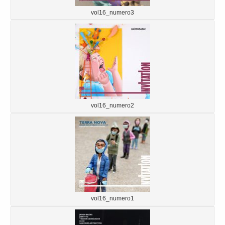
vol16_numero3
vol16_numero2
vol16_numero1