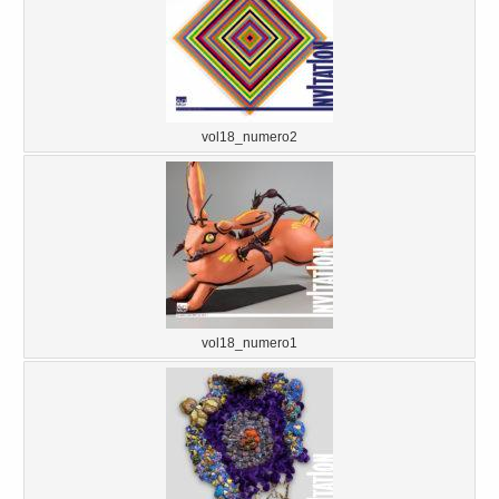
vol18_numero2
vol18_numero1