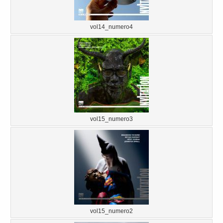
vol14_numero4
vol15_numero3
vol15_numero2