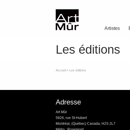
Artistes
Les éditions
Accueil
»
Les éditions
Adresse
Art Mûr
5826, rue St-Hubert
Montréal, (Québec) Canada, H2S 2L7
Métro : Rosemont