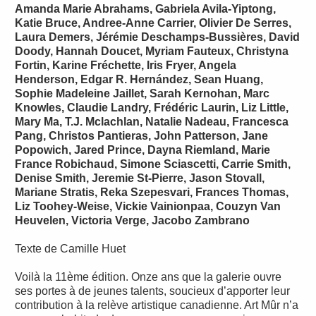
Amanda Marie Abrahams, Gabriela Avila-Yiptong,
Katie Bruce, Andree-Anne Carrier, Olivier De Serres,
Laura Demers, Jérémie Deschamps-Bussières, David
Doody, Hannah Doucet, Myriam Fauteux, Christyna
Fortin, Karine Fréchette, Iris Fryer, Angela
Henderson, Edgar R. Hernández, Sean Huang,
Sophie Madeleine Jaillet, Sarah Kernohan, Marc
Knowles, Claudie Landry, Frédéric Laurin, Liz Little,
Mary Ma, T.J. Mclachlan, Natalie Nadeau, Francesca
Pang, Christos Pantieras, John Patterson, Jane
Popowich, Jared Prince, Dayna Riemland, Marie
France Robichaud, Simone Sciascetti, Carrie Smith,
Denise Smith, Jeremie St-Pierre, Jason Stovall,
Mariane Stratis, Reka Szepesvari, Frances Thomas,
Liz Toohey-Weise, Vickie Vainionpaa, Couzyn Van
Heuvelen, Victoria Verge, Jacobo Zambrano
Texte de Camille Huet
Voilà la 11ème édition. Onze ans que la galerie ouvre
ses portes à de jeunes talents, soucieux d’apporter leur
contribution à la relève artistique canadienne. Art Mûr n’a