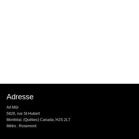
Adresse
Art Mûr
5826, rue St-Hubert
Montréal, (Québec) Canada, H2S 2L7
Métro : Rosemont