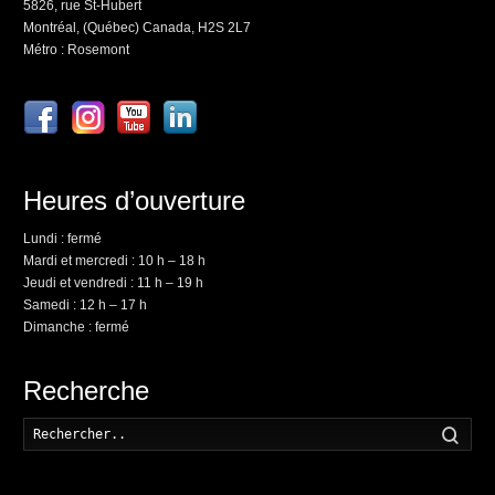
5826, rue St-Hubert
Montréal, (Québec) Canada, H2S 2L7
Métro : Rosemont
Heures d’ouverture
Lundi : fermé
Mardi et mercredi : 10 h – 18 h
Jeudi et vendredi : 11 h – 19 h
Samedi : 12 h – 17 h
Dimanche : fermé
Recherche
Rech