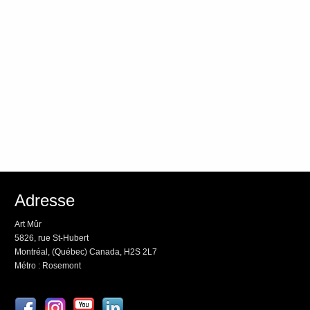
Adresse
Art Mûr
5826, rue St-Hubert
Montréal, (Québec) Canada, H2S 2L7
Métro : Rosemont