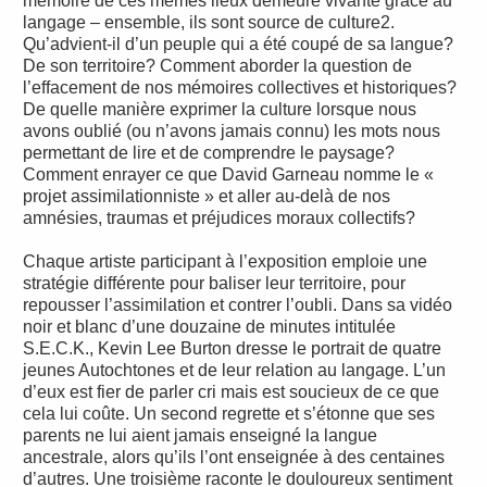
mémoire de ces mêmes lieux demeure vivante grâce au
langage – ensemble, ils sont source de culture2.
Qu’advient-il d’un peuple qui a été coupé de sa langue?
De son territoire? Comment aborder la question de
l’effacement de nos mémoires collectives et historiques?
De quelle manière exprimer la culture lorsque nous
avons oublié (ou n’avons jamais connu) les mots nous
permettant de lire et de comprendre le paysage?
Comment enrayer ce que David Garneau nomme le «
projet assimilationniste » et aller au-delà de nos
amnésies, traumas et préjudices moraux collectifs?
Chaque artiste participant à l’exposition emploie une
stratégie différente pour baliser leur territoire, pour
repousser l’assimilation et contrer l’oubli. Dans sa vidéo
noir et blanc d’une douzaine de minutes intitulée
S.E.C.K., Kevin Lee Burton dresse le portrait de quatre
jeunes Autochtones et de leur relation au langage. L’un
d’eux est fier de parler cri mais est soucieux de ce que
cela lui coûte. Un second regrette et s’étonne que ses
parents ne lui aient jamais enseigné la langue
ancestrale, alors qu’ils l’ont enseignée à des centaines
d’autres. Une troisième raconte le douloureux sentiment