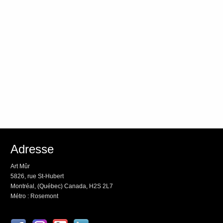
Adresse
Art Mûr
5826, rue St-Hubert
Montréal, (Québec) Canada, H2S 2L7
Métro : Rosemont