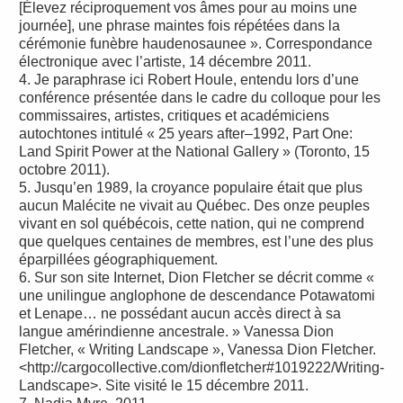
[Élevez réciproquement vos âmes pour au moins une
journée], une phrase maintes fois répétées dans la
cérémonie funèbre haudenosaunee ». Correspondance
électronique avec l’artiste, 14 décembre 2011.
4. Je paraphrase ici Robert Houle, entendu lors d’une
conférence présentée dans le cadre du colloque pour les
commissaires, artistes, critiques et académiciens
autochtones intitulé « 25 years after–1992, Part One:
Land Spirit Power at the National Gallery » (Toronto, 15
octobre 2011).
5. Jusqu’en 1989, la croyance populaire était que plus
aucun Malécite ne vivait au Québec. Des onze peuples
vivant en sol québécois, cette nation, qui ne comprend
que quelques centaines de membres, est l’une des plus
éparpillées géographiquement.
6. Sur son site Internet, Dion Fletcher se décrit comme «
une unilingue anglophone de descendance Potawatomi
et Lenape… ne possédant aucun accès direct à sa
langue amérindienne ancestrale. » Vanessa Dion
Fletcher, « Writing Landscape », Vanessa Dion Fletcher.
<http://cargocollective.com/dionfletcher#1019222/Writing-
Landscape>. Site visité le 15 décembre 2011.