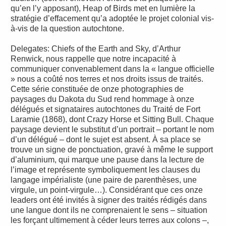
qu’en l’y apposant), Heap of Birds met en lumière la
stratégie d’effacement qu’a adoptée le projet colonial vis-
à-vis de la question autochtone.
Delegates: Chiefs of the Earth and Sky, d’Arthur
Renwick, nous rappelle que notre incapacité à
communiquer convenablement dans la « langue officielle
» nous a coûté nos terres et nos droits issus de traités.
Cette série constituée de onze photographies de
paysages du Dakota du Sud rend hommage à onze
délégués et signataires autochtones du Traité de Fort
Laramie (1868), dont Crazy Horse et Sitting Bull. Chaque
paysage devient le substitut d’un portrait – portant le nom
d’un délégué – dont le sujet est absent. À sa place se
trouve un signe de ponctuation, gravé à même le support
d’aluminium, qui marque une pause dans la lecture de
l’image et représente symboliquement les clauses du
langage impérialiste (une paire de parenthèses, une
virgule, un point-virgule…). Considérant que ces onze
leaders ont été invités à signer des traités rédigés dans
une langue dont ils ne comprenaient le sens – situation
les forçant ultimement à céder leurs terres aux colons –,