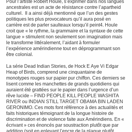
Pour l’artiste Robert Houle, s’exprimer dans nos langues
ancestrales est un acte de résistance contre l’apartheid
culturel. Il a ainsi déjà mentionné que l’un des gestes
politiques les plus provocateurs qu’il aura posé en
carrière est de parler saulteaux lorsqu’il peint4. Houle
croit que « le rythme, la grammaire et la syntaxe de cette
langue » stimulent non seulement son imagination mais
le transforme littéralement, l’aidant à formuler
l’expérience amérindienne tout en déprogrammant son
être colonial.
La série Dead Indian Stories, de Hock E Aye Vi Edgar
Heap of Birds, comprend une cinquantaine de
monotypes rouges sur papier pur chiffon. Ces derniers se
lisent comme les manchettes de grands quotidiens qui
auraient été grattées sur le papier dans l’urgence d’un
rêve lucide – FIND PEOPLE KILL PEOPLE WASHITA
RIVER ou INDIAN STILL TARGET OBAMA BIN LADEN
GERONIMO. Ces mots font référence à des actualités et
faits historiques témoignant de la longue histoire de
discrimination et de violence faite aux Amérindiens. En «
écrivant » ces énoncés par soustraction plutôt que par
addition (soit en enlevant l’encre de la plaque plutôt