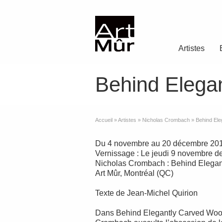
Artistes
Behind Elega
Accueil
»
Artistes
»
Nicholas Crombach
»
Behind El
Du 4 novembre au 20 décembre 20
Vernissage : Le jeudi 9 novembre de
Nicholas Crombach : Behind Elega
Art Mûr, Montréal (QC)
Texte de Jean-Michel Quirion
Dans Behind Elegantly Carved Woo