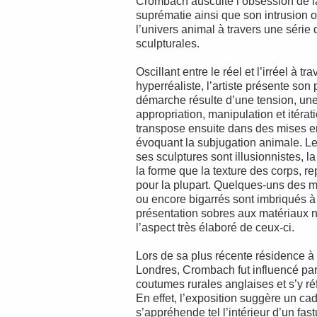
Crombach ausculte l’obsession de la 
suprématie ainsi que son intrusion 
l’univers animal à travers une série 
sculpturales.
Oscillant entre le réel et l’irréel à t
hyperréaliste, l’artiste présente son
démarche résulte d’une tension, un
appropriation, manipulation et itératio
transpose ensuite dans des mises 
évoquant la subjugation animale. Le
ses sculptures sont illusionnistes, la
la forme que la texture des corps, r
pour la plupart. Quelques-uns des m
ou encore bigarrés sont imbriqués à 
présentation sobres aux matériaux n
l’aspect très élaboré de ceux-ci.
Lors de sa plus récente résidence à
Londres, Crombach fut influencé par 
coutumes rurales anglaises et s’y r
En effet, l’exposition suggère un ca
s’appréhende tel l’intérieur d’un fa