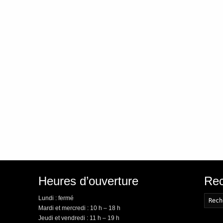
Heures d’ouverture
Rec
Lundi : fermé
Mardi et mercredi : 10 h – 18 h
Jeudi et vendredi : 11 h – 19 h