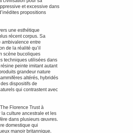
civilisation pour sa
oppressive et excessive dans
d’inédites propositions
ravers une esthétique
 plus récent corpus. Sa
e ambivalence entre
n de la réalité qu’il
en scène bucoliques
s techniques utilisées dans
 résine peinte imitant autant
eproduits grandeur nature
ammifères altérés, hybridés
des dispositifs de
aturels qui contrastent avec
 The Florence Trust à
la culture ancestrale et les
éfère dans plusieurs œuvres.
dre domestique qui
stueux manoir britannique.