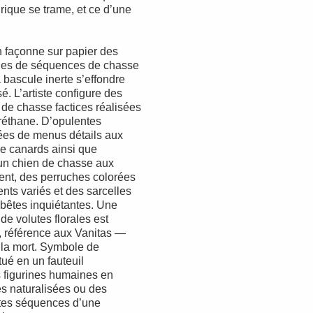
irique se trame, et ce d’une
h façonne sur papier des
elles de séquences de chasse
 bascule inerte s’effondre
. L’artiste configure des
 de chasse factices réalisées
réthane. D’opulentes
gées de menus détails aux
 de canards ainsi que
’un chien de chasse aux
nt, des perruches colorées
nts variés et des sarcelles
bêtes inquiétantes. Une
de volutes florales est
, référence aux Vanitas —
 la mort. Symbole de
tué en un fauteuil
s figurines humaines en
es naturalisées ou des
ntes séquences d’une