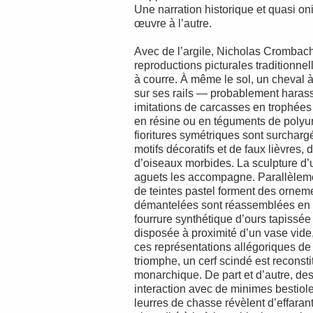
Une narration historique et quasi on
œuvre à l’autre.
Avec de l’argile, Nicholas Crombac
reproductions picturales traditionn
à courre. À même le sol, un cheval à
sur ses rails — probablement harassé
imitations de carcasses en trophées
en résine ou en téguments de polyu
fioritures symétriques sont surchar
motifs décoratifs et de faux lièvres,
d’oiseaux morbides. La sculpture d
aguets les accompagne. Parallèleme
de teintes pastel forment des orneme
démantelées sont réassemblées en 
fourrure synthétique d’ours tapissée 
disposée à proximité d’un vase vide
ces représentations allégoriques de
triomphe, un cerf scindé est reconsti
monarchique. De part et d’autre, de
interaction avec de minimes bestiol
leurres de chasse révèlent d’effara