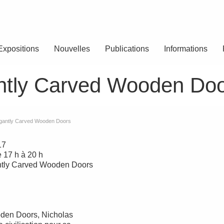
Expositions
Nouvelles
Publications
Informations
ntly Carved Wooden Do
egantly Carved Wooden Doors
17
 17 h à 20 h
ntly Carved Wooden Doors
den Doors, Nicholas