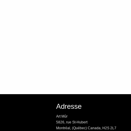
Adresse
Art Mûr
5826, rue St-Hubert
Montréal, (Québec) Canada, H2S 2L7