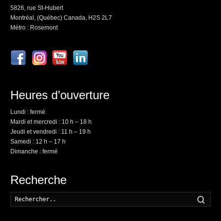
5826, rue St-Hubert
Montréal, (Québec) Canada, H2S 2L7
Métro : Rosemont
Heures d’ouverture
Lundi : fermé
Mardi et mercredi : 10 h – 18 h
Jeudi et vendredi : 11 h – 19 h
Samedi : 12 h – 17 h
Dimanche : fermé
Recherche
Rech