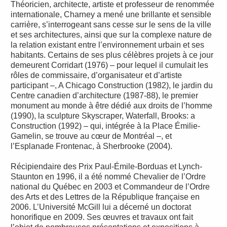
Théoricien, architecte, artiste et professeur de renommée
internationale, Charney a mené une brillante et sensible
carrière, s’interrogeant sans cesse sur le sens de la ville
et ses architectures, ainsi que sur la complexe nature de
la relation existant entre l’environnement urbain et ses
habitants. Certains de ses plus célèbres projets à ce jour
demeurent Corridart (1976) – pour lequel il cumulait les
rôles de commissaire, d’organisateur et d’artiste
participant –, A Chicago Construction (1982), le jardin du
Centre canadien d’architecture (1987-88), le premier
monument au monde à être dédié aux droits de l’homme
(1990), la sculpture Skyscraper, Waterfall, Brooks: a
Construction (1992) – qui, intégrée à la Place Émilie-
Gamelin, se trouve au cœur de Montréal –, et
l’Esplanade Frontenac, à Sherbrooke (2004).
Récipiendaire des Prix Paul-Émile-Borduas et Lynch-
Staunton en 1996, il a été nommé Chevalier de l’Ordre
national du Québec en 2003 et Commandeur de l’Ordre
des Arts et des Lettres de la République française en
2006. L’Université McGill lui a décerné un doctorat
honorifique en 2009. Ses œuvres et travaux ont fait