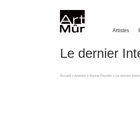
Artistes
Le dernier Int
Accueil
»
Artistes
»
Karine Payette
»
Le dernier Interv