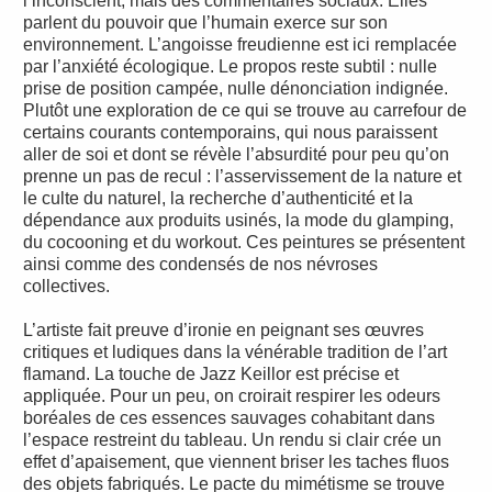
l’inconscient, mais des commentaires sociaux. Elles
parlent du pouvoir que l’humain exerce sur son
environnement. L’angoisse freudienne est ici remplacée
par l’anxiété écologique. Le propos reste subtil : nulle
prise de position campée, nulle dénonciation indignée.
Plutôt une exploration de ce qui se trouve au carrefour de
certains courants contemporains, qui nous paraissent
aller de soi et dont se révèle l’absurdité pour peu qu’on
prenne un pas de recul : l’asservissement de la nature et
le culte du naturel, la recherche d’authenticité et la
dépendance aux produits usinés, la mode du glamping,
du cocooning et du workout. Ces peintures se présentent
ainsi comme des condensés de nos névroses
collectives.
L’artiste fait preuve d’ironie en peignant ses œuvres
critiques et ludiques dans la vénérable tradition de l’art
flamand. La touche de Jazz Keillor est précise et
appliquée. Pour un peu, on croirait respirer les odeurs
boréales de ces essences sauvages cohabitant dans
l’espace restreint du tableau. Un rendu si clair crée un
effet d’apaisement, que viennent briser les taches fluos
des objets fabriqués. Le pacte du mimétisme se trouve