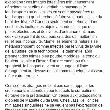
exposition : ces images forestières minutieusement
dépeintes sont-elles de véritables paysages («
landscape ») ou des mises en scène paysagères («
landscaped ») qui cherchent à faire vrai, parfois juste du
bout des lèvres? Car non seulement on retrouve dans
ces boisés touffus des objets absurdes tels que des
prises électriques et des vélos d’entraînement, mais
ceux-ci se parent de couleurs criardes qui mettent en
relief leur incongruité. Même les éléments naturels se
métamorphosent, comme infectés par le virus de la ville,
de la culture, de la technologie : le daim et le lapin
prennent des teintes bleu poudre morbides, le tronc du
bouleau se plie à l’instar d’un arc roman ou d’un
spaghetti, le bosquet devient un nuage qui flotte
étrangement au-dessus du sol comme quelque vaisseau-
mère extraterrestre.
Ces scènes étranges ne sont pas sans rappeler les
croisements inattendus pour lesquels le surréalisme
éprouve de la prédilection. On pense aux juxtapositions
d’objets de Magritte ou de Dali. Chez Jazz Keillor, ces
miniatures singulières ne se veulent pas l’expression de