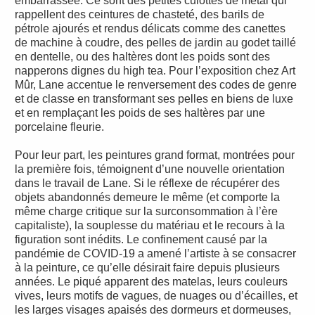
embarrassée. Ce sont des petites culottes de métal qui
rappellent des ceintures de chasteté, des barils de
pétrole ajourés et rendus délicats comme des canettes
de machine à coudre, des pelles de jardin au godet taillé
en dentelle, ou des haltères dont les poids sont des
napperons dignes du high tea. Pour l’exposition chez Art
Mûr, Lane accentue le renversement des codes de genre
et de classe en transformant ses pelles en biens de luxe
et en remplaçant les poids de ses haltères par une
porcelaine fleurie.
Pour leur part, les peintures grand format, montrées pour
la première fois, témoignent d’une nouvelle orientation
dans le travail de Lane. Si le réflexe de récupérer des
objets abandonnés demeure le même (et comporte la
même charge critique sur la surconsommation à l’ère
capitaliste), la souplesse du matériau et le recours à la
figuration sont inédits. Le confinement causé par la
pandémie de COVID-19 a amené l’artiste à se consacrer
à la peinture, ce qu’elle désirait faire depuis plusieurs
années. Le piqué apparent des matelas, leurs couleurs
vives, leurs motifs de vagues, de nuages ou d’écailles, et
les larges visages apaisés des dormeurs et dormeuses,